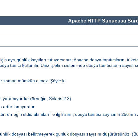
Apache HTTP Sunucusu Sürü
in ayrı günlük kayıtları tutuyorsanız, Apache dosya tanıtıcılarını tükete
dosya tanıcı kullanılır. Unix işletim sisteminde dosya tanıtıcıların sayıs
 her zaman mümkün olmaz. Şöyle ki:
şe yaramıyordur (örneğin, Solaris 2.3).
 arttırılamıyordur.
ır: örneğin stdio akımları ile ilgili sınır, dosya tanıtıcı sayısının 256’nın
ünlük dosyası belirtmeyerek günlük dosyası sayısını düşürürsünüz. (B