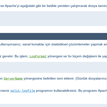
 Apache’yi aşağıdaki gibi bir betikle yeniden çalıştırarak dosya tanıtıcı s
llanıyorsanız, sanal konaklar için istatistiksel çözümlemeler yapmak ama
iz gerekir. Bu işlem,
yönergesi ve
biçem değişkeni ile yapı
LogFormat
%v
ğın
yönergesine belirtilen ismi eklenir. (Günlük dosyalarınızın k
ServerName
erseniz
programını kullanabilirsiniz. Bu programı Apac
split-logfile