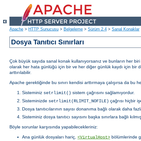
Apache
>
HTTP Sunucusu
>
Belgeleme
>
Sürüm 2.4
>
Sanal Konaklar
Dosya Tanıtıcı Sınırları
Çok büyük sayıda sanal konak kullanıyorsanız ve bunların her biri iç
olarak her hata günlüğü için bir ve her diğer günlük kaydı için bir 
arttırılabilir.
Apache gerektiğinde bu sınırı kendisi arttırmaya çalışırsa da bu
Sisteminiz
sistem çağrısını sağlamıyordur.
setrlimit()
Sisteminizde
çağrısı hiçbir i
setrlimit(RLIMIT_NOFILE)
Dosya tanıtıcılarının sayısı donanıma bağlı olarak daha fazla
Sisteminiz dosya tanıtıcı sayısını başka sınırlara bağlı kılmışt
Böyle sorunlar karşısında yapabilecekleriniz:
Ana günlük dosyaları hariç,
bölümlerinde g
<VirtualHost>