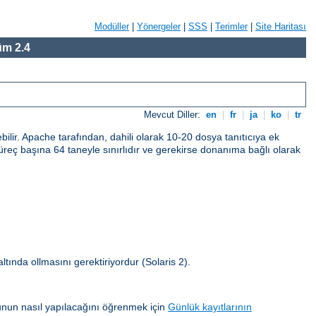
Modüller
|
Yönergeler
|
SSS
|
Terimler
|
Site Haritası
m 2.4
Mevcut Diller:
en
|
fr
|
ja
|
ko
|
tr
bilir. Apache tarafından, dahili olarak 10-20 dosya tanıtıcıya ek
ı süreç başına 64 taneyle sınırlıdır ve gerekirse donanıma bağlı olarak
 altında ollmasını gerektiriyordur (Solaris 2).
unun nasıl yapılacağını öğrenmek için
Günlük kayıtlarının