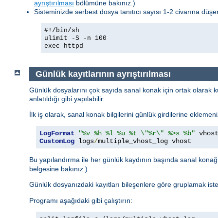
ayrıştırılması
bölümüne bakınız.)
Sisteminizde serbest dosya tanıtıcı sayısı 1-2 civarına düşerse
#!/bin/sh
ulimit -S -n 100
exec httpd
Günlük kayıtlarının ayrıştırılması
Günlük dosyalarını çok sayıda sanal konak için ortak olarak ku
anlatıldığı gibi yapılabilir.
İlk iş olarak, sanal konak bilgilerini günlük girdilerine eklemen
LogFormat
"%v %h %l %u %t \"%r\" %>s %b"
CustomLog
 logs
/
multiple_vhost_log vhost
Bu yapılandırma ile her günlük kaydının başında sanal kona
belgesine bakınız.)
Günlük dosyanızdaki kayıtları bileşenlere göre gruplamak ist
Programı aşağıdaki gibi çalıştırın: