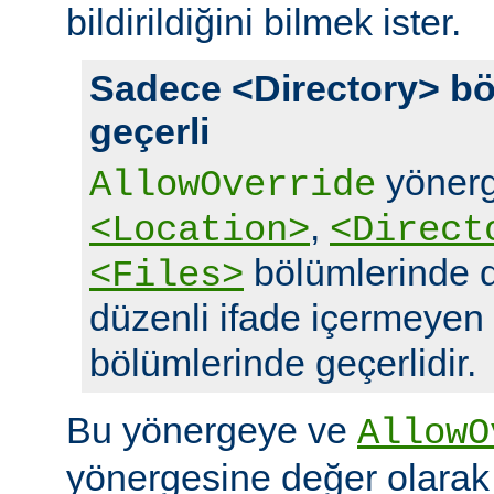
bildirildiğini bilmek ister.
Sadece <Directory> bö
geçerli
yönerg
AllowOverride
,
<Location>
<Direct
bölümlerinde d
<Files>
düzenli ifade içermeyen
bölümlerinde geçerlidir.
Bu yönergeye ve
AllowO
yönergesine değer olara