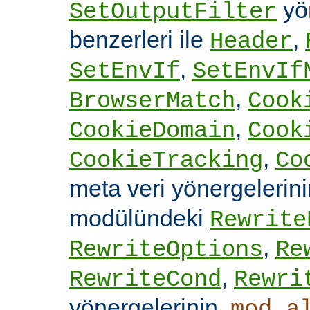
yön
SetOutputFilter
benzerleri ile
,
Header
,
SetEnvIf
SetEnvIf
,
BrowserMatch
Cook
,
CookieDomain
Cook
,
CookieTracking
Co
meta veri yönergelerin
modülündeki
Rewrite
,
RewriteOptions
Re
,
RewriteCond
Rewri
yönergelerinin,
mod_a