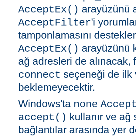
arayüzünü a
AcceptEx()
'i yorumla
AcceptFilter
tamponlamasını destekl
arayüzünü k
AcceptEx()
ağ adresleri de alınacak, 
seçeneği de ilk 
connect
beklemeyecektir.
Windows'ta
none
Accep
kullanır ve ağ 
accept()
bağlantılar arasında yer 