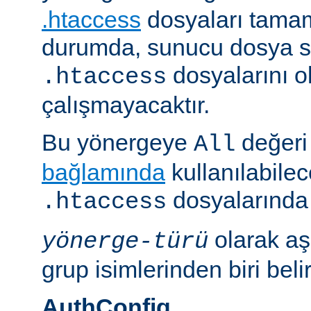
.htaccess
dosyaları tamam
durumda, sunucu dosya si
dosyalarını 
.htaccess
çalışmayacaktır.
Bu yönergeye
değeri 
All
bağlamında
kullanılabile
dosyalarında i
.htaccess
olarak aş
yönerge-türü
grup isimlerinden biri belirt
AuthConfig