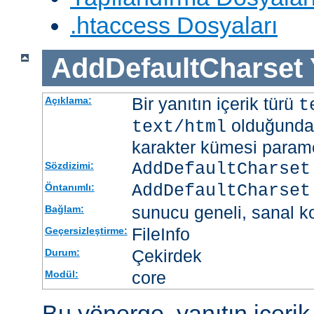
.htaccess Dosyaları
AddDefaultCharset
Bir yanıtın içerik türü
Açıklama:
t
olduğunda 
text/html
karakter kümesi paramet
AddDefaultCharset
Sözdizimi:
AddDefaultCharset
Öntanımlı:
sunucu geneli, sanal ko
Bağlam:
FileInfo
Geçersizleştirme:
Çekirdek
Durum:
core
Modül:
Bu yönerge, yanıtın içerik