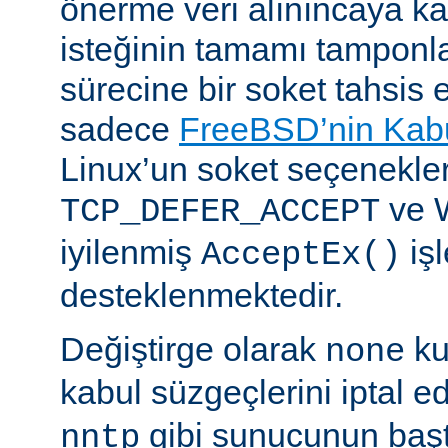
önerme veri alınıncaya 
isteğinin tamamı tampon
sürecine bir soket tahsis 
sadece
FreeBSD’nin Kabu
Linux’un soket seçenekle
ve 
TCP_DEFER_ACCEPT
iyilenmiş
işl
AcceptEx()
desteklenmektedir.
Değiştirge olarak
ku
none
kabul süzgeçlerini iptal e
gibi sunucunun başta
nntp