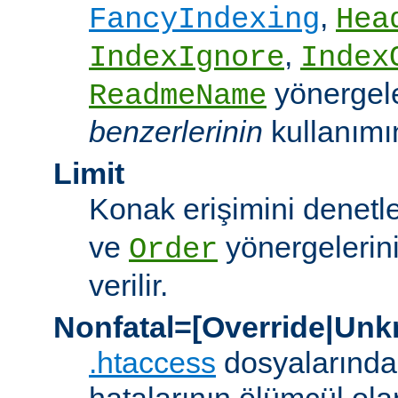
,
FancyIndexing
Hea
,
IndexIgnore
Index
yönergel
ReadmeName
benzerlerinin
kullanımına
Limit
Konak erişimini denet
ve
yönergelerini
Order
verilir.
Nonfatal=[Override|Unk
.htaccess
dosyalarında