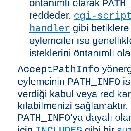
öntanımlı olarak
PATH
reddeder.
cgi-scrip
gibi betikler
handler
eylemciler ise genellik
isteklerini öntanımlı ol
yönerge
AcceptPathInfo
eylemcinin
is
PATH_INFO
verdiği kabul veya red kar
kılabilmenizi sağlamaktır.
’ya dayalı ola
PATH_INFO
için
gibi bir
sü
INCLUDES