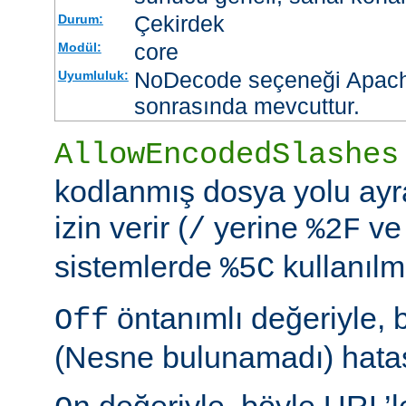
Çekirdek
Durum:
core
Modül:
NoDecode seçeneği Apache
Uyumluluk:
sonrasında mevcuttur.
AllowEncodedSlashes
kodlanmış dosya yolu ayr
izin verir (
yerine
ve
/
%2F
sistemlerde
kullanılm
%5C
öntanımlı değeriyle, 
Off
(Nesne bulunamadı) hatası
değeriyle, böyle URL’le