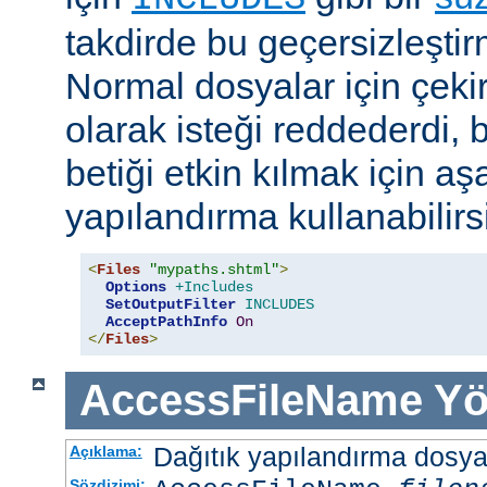
takdirde bu geçersizleştir
Normal dosyalar için çek
olarak isteği reddederdi, 
betiği etkin kılmak için aş
yapılandırma kullanabilirs
<
Files
"mypaths.shtml"
>
Options
+Includes
SetOutputFilter
INCLUDES
AcceptPathInfo
On
</
Files
>
AccessFileName
Yö
Dağıtık yapılandırma dosyası
Açıklama:
Sözdizimi: