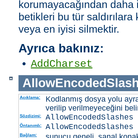
korumayacağından daha i
betikleri bu tür saldırılar
veya en iyisi silmektir.
Ayrıca bakınız:
AddCharset
AllowEncodedSlas
Kodlanmış dosya yolu ayrac
Açıklama:
verilip verilmeyeceğini belir
AllowEncodedSlashes 
Sözdizimi:
AllowEncodedSlashes 
Öntanımlı:
sunucu geneli, sanal kona
Bağlam: