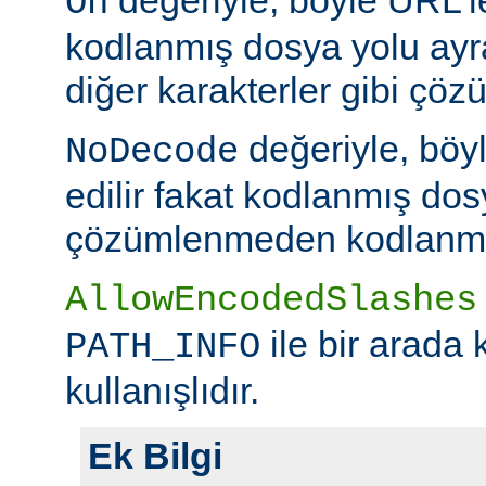
On
kodlanmış dosya yolu ayr
diğer karakterler gibi çöz
değeriyle, böy
NoDecode
edilir fakat kodlanmış dos
çözümlenmeden kodlanmış 
AllowEncodedSlashes
ile bir arada 
PATH_INFO
kullanışlıdır.
Ek Bilgi