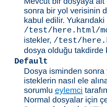
Mevcut bir dosyaya ait
sonra bir yol verisinin de
kabul edilir. Yukarıdaki
/test/here.html/m
istekler,
/test/here.
dosya olduğu takdirde k
Default
Dosya isminden sonra yo
isteklerin nasıl ele alı
sorumlu
eylemci
tarafı
Normal dosyalar için ç