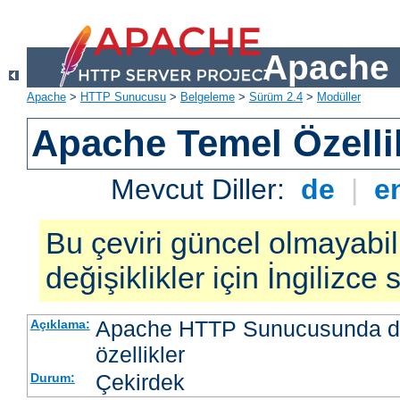
Apache 
Apache
>
HTTP Sunucusu
>
Belgeleme
>
Sürüm 2.4
>
Modüller
Apache Temel Özellik
Mevcut Diller:
de
|
e
Bu çeviri güncel olmayabil
değişiklikler için İngilizce
Apache HTTP Sunucusunda da
Açıklama:
özellikler
Çekirdek
Durum: