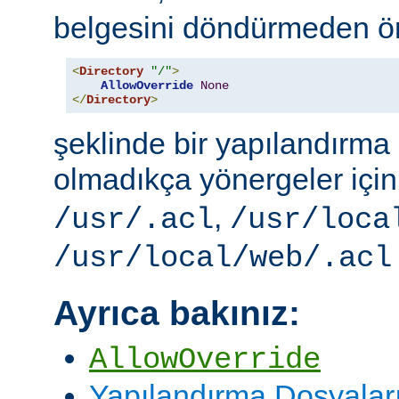
belgesini döndürmeden ö
<
Directory
"/"
>
AllowOverride
None
</
Directory
>
şeklinde bir yapılandırma i
olmadıkça yönergeler içi
,
/usr/.acl
/usr/loca
/usr/local/web/.acl
Ayrıca bakınız:
AllowOverride
Yapılandırma Dosyalar