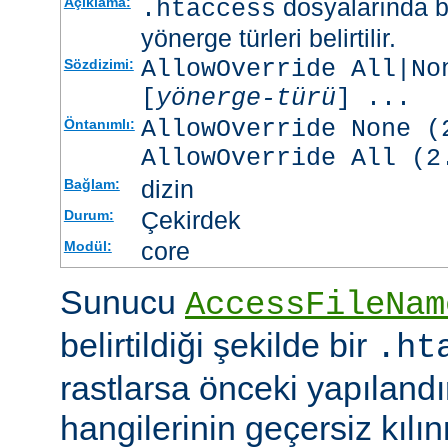
dosyalarında b
Açıklama:
.htaccess
yönerge türleri belirtilir.
AllowOverride All|No
Sözdizimi:
[
yönerge-türü
] ...
AllowOverride None (
Öntanımlı:
AllowOverride All (2
dizin
Bağlam:
Çekirdek
Durum:
core
Modül:
Sunucu
AccessFileNam
belirtildiği şekilde bir
.ht
rastlarsa önceki yapıland
hangilerinin geçersiz kıl