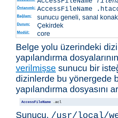
AccessFileName
filen
AccessFileName .htac
Öntanımlı:
sunucu geneli, sanal konak
Bağlam:
Çekirdek
Durum:
core
Modül:
Belge yolu üzerindeki dizi
yapılandırma dosyalarını
verilmişse
sunucu bir iste
dizinlerde bu yönergede be
yapılandırma dosyasını ar
AccessFileName
.
acl
Sunucu,
/usr/local/w