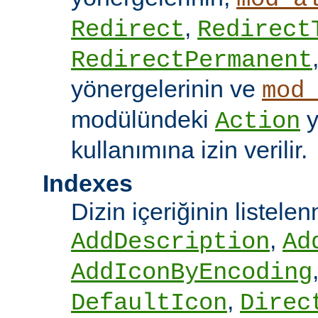
,
Redirect
Redirect
RedirectPermanent
yönergelerinin ve
mod
modülündeki
y
Action
kullanımına izin verilir.
Indexes
Dizin içeriğinin listel
,
AddDescription
Ad
AddIconByEncoding
,
DefaultIcon
Direc