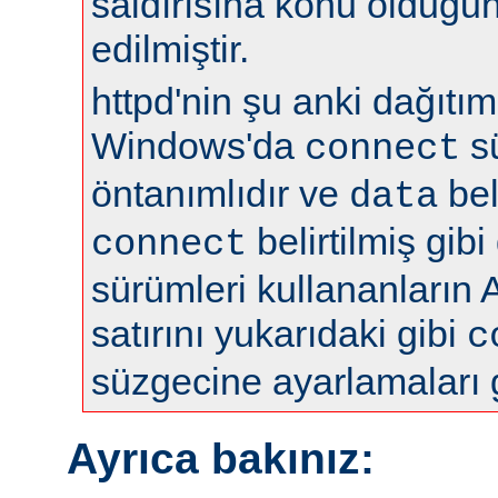
saldırısına konu olduğun
edilmiştir.
httpd'nin şu anki dağıtıml
Windows'da
s
connect
öntanımlıdır ve
bel
data
belirtilmiş gibi
connect
sürümleri kullananların 
satırını yukarıdaki gibi
c
süzgecine ayarlamaları 
Ayrıca bakınız: