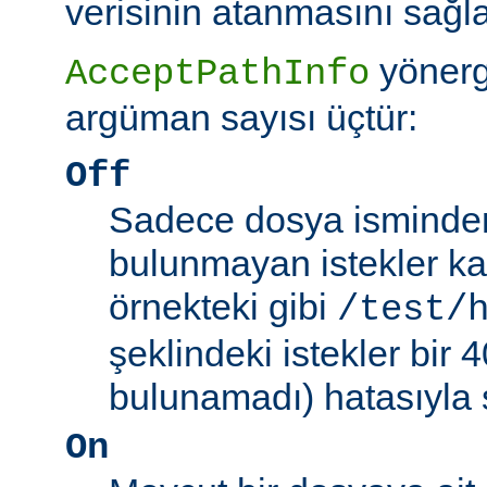
verisinin atanmasını sağla
yönerg
AcceptPathInfo
argüman sayısı üçtür:
Off
Sadece dosya isminden 
bulunmayan istekler kab
örnekteki gibi
/test/
şeklindeki istekler bir
bulunamadı) hatasıyla 
On