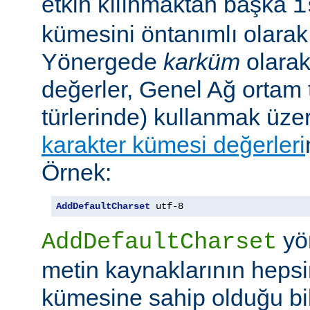
etkin kılınmaktan başka
i
kümesini öntanımlı olarak 
Yönergede
karküm
olarak 
değerler, Genel Ağ ortam 
türlerinde) kullanmak üze
karakter kümesi değerleri
Örnek:
AddDefaultCharset
 utf-8
yö
AddDefaultCharset
metin kaynaklarının hepsi
kümesine sahip olduğu bil