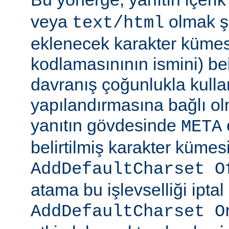
veya
olmak şa
text/html
eklenecek karakter kümesi
kodlamasınının ismini) beli
davranış çoğunlukla kulla
yapılandırmasına bağlı olm
yanıtın gövdesinde
META
belirtilmiş karakter kümesi
AddDefaultCharset O
atama bu işlevselliği iptal
AddDefaultCharset O