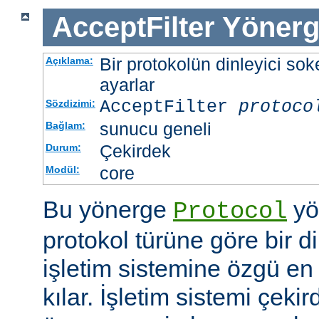
AcceptFilter
Yönerg
Bir protokolün dinleyici soke
Açıklama:
ayarlar
AcceptFilter
protoco
Sözdizimi:
sunucu geneli
Bağlam:
Çekirdek
Durum:
core
Modül:
Bu yönerge
yö
Protocol
protokol türüne göre bir d
işletim sistemine özgü en 
kılar. İşletim sistemi çekir