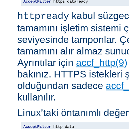
AcceptFilter
 https dataready
kabul süzgeci
httpready
tamamını işletim sistemi ç
seviyesinde tamponlar. Çe
tamamını alır almaz sunu
Ayrıntılar için
accf_http(9)
bakınız. HTTPS istekleri ş
olduğundan sadece
accf_
kullanılır.
Linux’taki öntanımlı değer
AcceptFilter