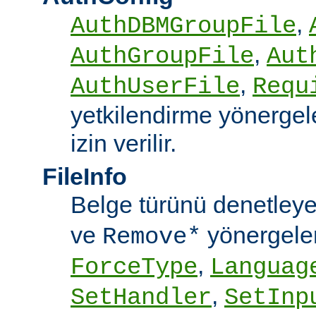
,
AuthDBMGroupFile
,
AuthGroupFile
Aut
,
AuthUserFile
Requ
yetkilendirme yönergele
izin verilir.
FileInfo
Belge türünü denetley
ve
yönergele
Remove*
,
ForceType
Languag
,
SetHandler
SetInp