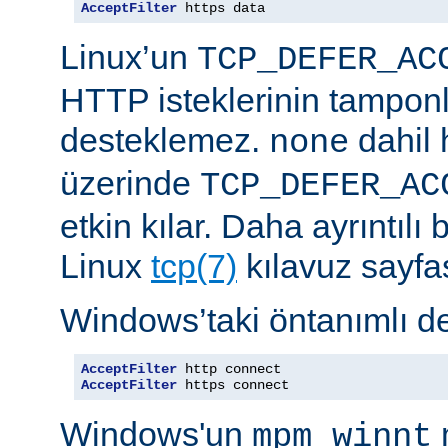
AcceptFilter
 https data
Linux’un
TCP_DEFER_AC
HTTP isteklerinin tampon
desteklemez.
dahil 
none
üzerinde
TCP_DEFER_AC
etkin kılar. Daha ayrıntılı 
Linux
tcp(7)
kılavuz sayfa
Windows’taki öntanımlı de
AcceptFilter
AcceptFilter
 https connect
Windows'un
mpm_winnt