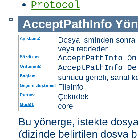
Protocol
AcceptPathInfo
Yön
Dosya isminden sonra be
Açıklama:
veya reddeder.
AcceptPathInfo On
Sözdizimi:
AcceptPathInfo De
Öntanımlı:
sunucu geneli, sanal ko
Bağlam:
FileInfo
Geçersizleştirme:
Çekirdek
Durum:
core
Modül:
Bu yönerge, istekte dosy
(dizinde belirtilen dosya 