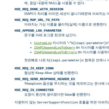
에, 응답 내용에 NULL을 사용할 수 없다.
HSE_REQ_DONE_WITH_SESSION
ISAPI가 처리를 마치면 세션이 끝나기때문에 아파치는 
HSE_REQ_MAP_URL_TO_PATH
아파치는 가상 이름을 물리적(실제) 이름으로 변환한다.
HSE_APPEND_LOG_PARAMETER
문구를 아래 로그중 한곳에 남긴다.
지시어의
CustomLog
\"%{isapi-parameter}n
지시어를 사용하
ISAPIAppendLogToQuery
On
지시어를 사용하여
ISAPIAppendLogToErrors
On
첫번째로 나온
항목은 언제나 
%{isapi-parameter}n
HSE_REQ_IS_KEEP_CONN
협상된 Keep-Alive 상태를 반환한다.
HSE_REQ_SEND_RESPONSE_HEADER_EX
옵션을 무시하는 것을 제외하고는 문서에 나
fKeepConn
HSE_REQ_IS_CONNECTED
요청이 중간에 끊어졌다면 false를 반환한다.
지원하지 않는
호출을 하면 아파
ServerSupportFunction