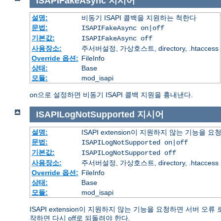
ISAPIFakeAsync
지시어
설명:
비동기 ISAPI 콜백을 지원하는 척한다
문법:
ISAPIFakeAsync on|off
기본값:
ISAPIFakeAsync off
사용장소:
주서버설정, 가상호스트, directory, .htaccess
Override 옵션:
FileInfo
상태:
Base
모듈:
mod_isapi
on으로 설정하면 비동기 ISAPI 콜백 지원을 흉내낸다.
ISAPILogNotSupported
지시어
설명:
ISAPI extension이 지원하지 않는 기능을
문법:
ISAPILogNotSupported on|off
기본값:
ISAPILogNotSupported off
사용장소:
주서버설정, 가상호스트, directory, .htaccess
Override 옵션:
FileInfo
상태:
Base
모듈:
mod_isapi
ISAPI extension이 지원하지 않는 기능을 요청하면 서버 
작하면 다시 off로 되돌려야 한다.