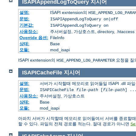
ISAPIAppendLogToQuery
지시어
설명:
ISAPI exntension의
HSE_APPEND_LOG_PARA
문법:
ISAPIAppendLogToQuery on|off
기본값:
ISAPIAppendLogToQuery on
사용장소:
주서버설정, 가상호스트, directory, .htaccess
Override 옵션:
FileInfo
상태:
Base
모듈:
mod_isapi
ISAPI exntension의
요청을 질
HSE_APPEND_LOG_PARAMETER
ISAPICacheFile
지시어
설명:
서버가 시작할때 메모리로 읽어들일 ISAPI .dll 파
문법:
ISAPICacheFile
file-path
[
file-path
] ..
사용장소:
주서버설정, 가상호스트
상태:
Base
모듈:
mod_isapi
아파치 서버가 시작할때 메모리로 읽어들여서 서버를 종료할때까지
할 수 있다. 파일의 전체 경로를 적는다. 절대 경로가 아니면
Se