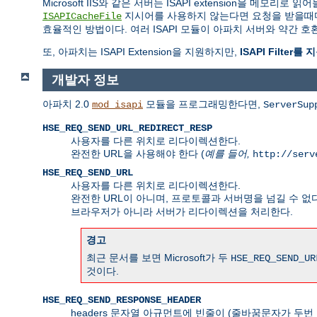
Microsoft IIS와 같은 서버는 ISAPI extension을
지시어를 사용하지 않는다면 요청을 받을때마다 
ISAPICacheFile
효율적인 방법이다. 여러 ISAPI 모듈이 아파치 서버와 약간
또, 아파치는 ISAPI Extension을 지원하지만,
ISAPI Filter
개발자 정보
아파치 2.0
모듈을 프로그래밍한다면,
mod_isapi
ServerSup
HSE_REQ_SEND_URL_REDIRECT_RESP
사용자를 다른 위치로 리다이렉션한다.
완전한 URL을 사용해야 한다 (
예를 들어,
http://serv
HSE_REQ_SEND_URL
사용자를 다른 위치로 리다이렉션한다.
완전한 URL이 아니며, 프로토콜과 서버명을 넘길 수 없다
브라우저가 아니라 서버가 리다이렉션을 처리한다.
경고
최근 문서를 보면 Microsoft가 두
HSE_REQ_SEND_UR
것이다.
HSE_REQ_SEND_RESPONSE_HEADER
headers 문자열 아규먼트에 빈줄이 (줄바꿈문자가 두번