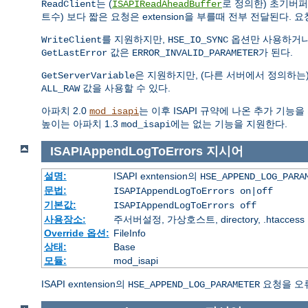
는 (
로 정의한) 초기버
ReadClient
ISAPIReadAheadBuffer
트수) 보다 짧은 요청은 extension을 부를때 전부 전달된다. 요청이 
를 지원하지만,
옵션만 사용하거나
WriteClient
HSE_IO_SYNC
값은
가 된다.
GetLastError
ERROR_INVALID_PARAMETER
은 지원하지만, (다른 서버에서 정의하는
GetServerVariable
값을 사용할 수 있다.
ALL_RAW
아파치 2.0
는 이후 ISAPI 규약에 나온 추가 기능
mod_isapi
높이는 아파치 1.3
에는 없는 기능을 지원한다.
mod_isapi
ISAPIAppendLogToErrors
지시어
설명:
ISAPI exntension의
HSE_APPEND_LOG_PARA
문법:
ISAPIAppendLogToErrors on|off
기본값:
ISAPIAppendLogToErrors off
사용장소:
주서버설정, 가상호스트, directory, .htaccess
Override 옵션:
FileInfo
상태:
Base
모듈:
mod_isapi
ISAPI exntension의
요청을 오
HSE_APPEND_LOG_PARAMETER