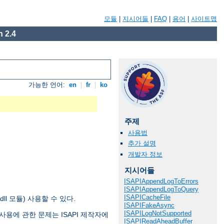
모듈
|
지시어들
|
FAQ
|
용어
|
사이트맵
 2.4
가능한 언어:
en
|
fr
|
ko
주제
사용법
추가 설명
개발자 정보
지시어들
ISAPIAppendLogToErrors
ISAPIAppendLogToQuery
ISAPICacheFile
 .dll 모듈) 사용할 수 있다.
ISAPIFakeAsync
ISAPILogNotSupported
ion 사용에 관한 문제는 ISAPI 제작자에
ISAPIReadAheadBuffer