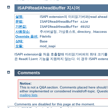
ISAPIReadAheadBuffer
지시어
설명:
ISAPI extension의 미리읽기버퍼(read ahead 
문법:
ISAPIReadAheadBuffer
size
기본값:
ISAPIReadAheadBuffer 49152
사용장소:
주서버설정, 가상호스트, directory, .htaccess
Override 옵션:
FileInfo
상태:
Base
모듈:
mod_isapi
ISAPI extension을 처음 호출할때 미리읽기버퍼의 최대 크기
은
기능을 지원하지 않는다. 이 경우 ISAPI exte
ReadClient
Comments
Notice:
This is not a Q&A section. Comments placed here should 
either implemented or considered invalid/off-topic. Ques
mailing lists
.
Comments are disabled for this page at the moment.