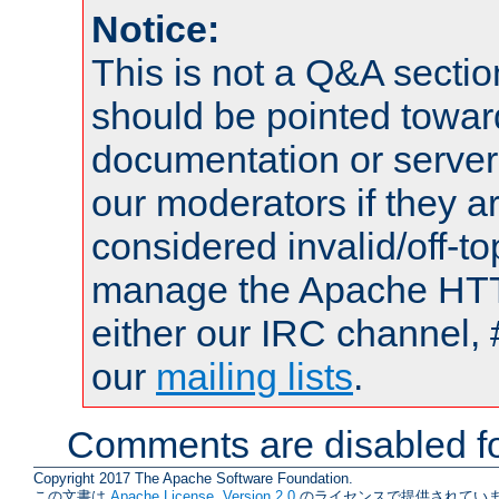
Notice:
This is not a Q&A sect
should be pointed towar
documentation or serve
our moderators if they a
considered invalid/off-t
manage the Apache HTTP
either our IRC channel, 
our
mailing lists
.
Comments are disabled fo
Copyright 2017 The Apache Software Foundation.
この文書は
Apache License, Version 2.0
のライセンスで提供されていま