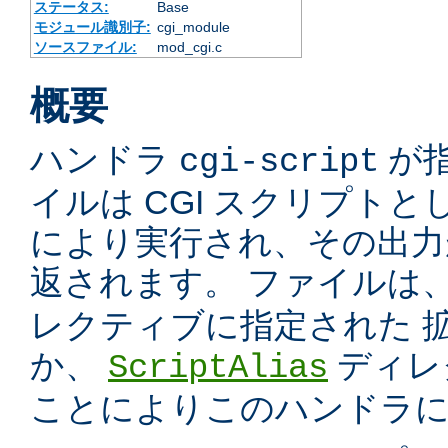
ステータス:
Base
モジュール識別子:
cgi_module
ソースファイル:
mod_cgi.c
概要
ハンドラ
が
cgi-script
イルは CGI スクリプトと
により実行され、その出力
返されます。 ファイルは
レクティブに指定された 
か、
ディレ
ScriptAlias
ことによりこのハンドラ