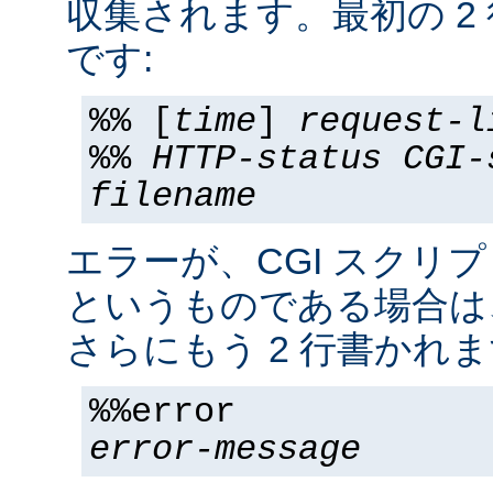
収集されます。最初の 2
です:
%% [
time
]
request-l
%%
HTTP-status
CGI-
filename
エラーが、CGI スクリ
というものである場合は
さらにもう 2 行書かれま
%%error
error-message