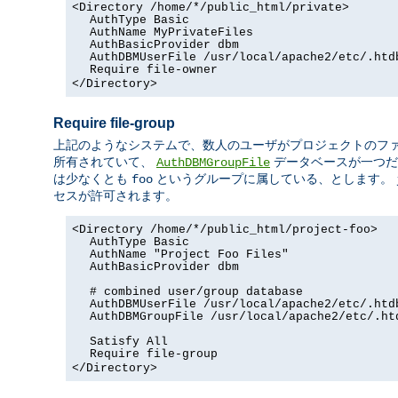
<Directory /home/*/public_html/private>
AuthType Basic
AuthName MyPrivateFiles
AuthBasicProvider dbm
AuthDBMUserFile /usr/local/apache2/etc/.htd
Require file-owner
</Directory>
Require file-group
上記のようなシステムで、数人のユーザがプロジェクトのフ
所有されていて、
データベースが一つだ
AuthDBMGroupFile
は少なくとも
というグループに属している、とします。
foo
セスが許可されます。
<Directory /home/*/public_html/project-foo>
AuthType Basic
AuthName "Project Foo Files"
AuthBasicProvider dbm
# combined user/group database
AuthDBMUserFile /usr/local/apache2/etc/.htd
AuthDBMGroupFile /usr/local/apache2/etc/.ht
Satisfy All
Require file-group
</Directory>