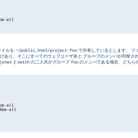
bm-all
ァイルを
で共有しているとします。 フ
~/public_html/project-foo
けあり、そこにすべてのウェブユーザ名と グループのメンバが列挙さ
と
の二人共がグループ
のメンバである場合、どちら
jones
smith
foo
bm-all
dbm-all