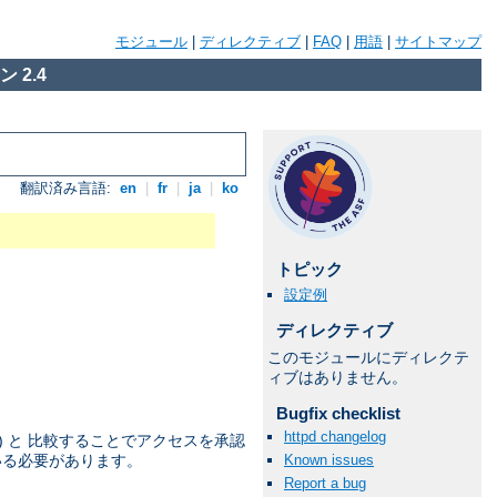
モジュール
|
ディレクティブ
|
FAQ
|
用語
|
サイトマップ
 2.4
翻訳済み言語:
en
|
fr
|
ja
|
ko
トピック
設定例
ディレクティブ
このモジュールにディレクテ
ィブはありません。
Bugfix checklist
httpd changelog
) と 比較することでアクセスを承認
Known issues
いる必要があります。
Report a bug