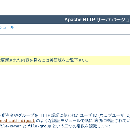
Apache HTTP サーバ バージョン
ジュール
近更新された内容を見るには英語版をご覧下さい。
者やグループを HTTP 認証に使われたユーザ ID (ウェブユーザ ID
のような認証モジュールで既に 適切に検証されて
mod_auth_digest
と
という二つの引数を認識します:
file-owner
file-group