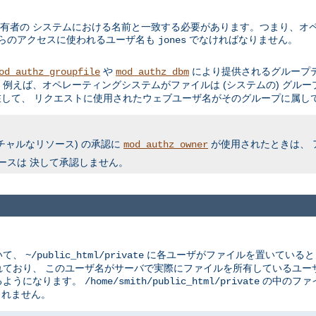
有者の システムにおける名前と一致する必要があります。つまり、オペ
からのアクセスに使われるユーザ名も
でなければなりません。
jones
や
により提供されるグループデ
od_authz_groupfile
mod_authz_dbm
例えば、オペレーティングシステムがファイルは (システムの) グルー
して、 リクエストに使用されたウェブユーザ名がそのグループに属して
チャルなリソース) の承認に
が使用されたときは、 
mod_authz_owner
ースは 決して承認しません。
いて、
に各ユーザがファイルを置いている
~/public_html/private
ており、 このユーザ名がサーバで実際にファイルを所有しているユー
るようになります。
の中のファ
/home/smith/public_html/private
されません。