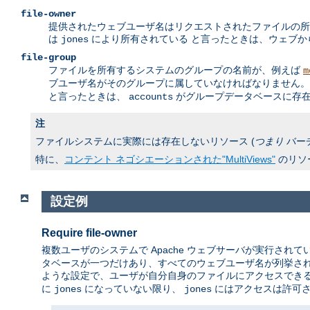
file-owner
提供されたウェブユーザ名はリクエストされたファイルの所
は
により所有されている と言ったときは、ウェブ
jones
file-group
ファイルを所有するシステムのグループの名前が、例えば
m
ブユーザ名がそのグループに属していなければなりません。 
と言ったときは、
がグループデータベースに存在
accounts
注
ファイルシステムに実際には存在しないリソース (
つまり
バー
特に、
コンテント ネゴシエーションされた"MultiViews"
のリソ
設定例
Require file-owner
複数ユーザのシステムで Apache ウェブサーバが実行されて
タベースが一つだけあり、すべてのウェブユーザ名が列挙され
ような設定で、ユーザが自分自身のファイルにアクセスでき
に
になっていない限り、
にはアクセスは許可
jones
jones