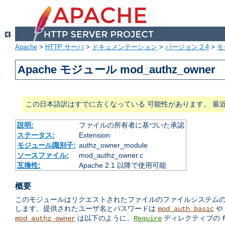
Apache
>
HTTP サーバ
>
ドキュメンテーション
>
バージョン 2.4
>
モ
Apache モジュール mod_authz_owner
この日本語訳はすでに古くなっている 可能性があります。 最
説明:
ファイルの所有者に基づいた承認
ステータス:
Extension
モジュール識別子:
authz_owner_module
ソースファイル:
mod_authz_owner.c
互換性:
Apache 2.1 以降で使用可能
概要
このモジュールはリクエストされたファイルのファイルシステムの 所有
します。提供されたユーザ名とパスワードは
や
mod_auth_basic
は以下のように、
ディレクティブの
mod_authz_owner
Require