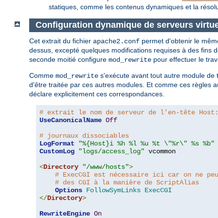
statiques, comme les contenus dynamiques et la résolut
Configuration dynamique de serveurs virtue
Cet extrait du fichier
permet d'obtenir le mêm
apache2.conf
dessus, excepté quelques modifications requises à des fins de
seconde moitié configure
pour effectuer le trav
mod_rewrite
Comme
s'exécute avant tout autre module de
mod_rewrite
d'être traitée par ces autres modules. Et comme ces règles au
déclare explicitement ces correspondances.
# extrait le nom de serveur de l'en-tête Host
UseCanonicalName
Off
# journaux dissociables
LogFormat
"%{Host}i %h %l %u %t \"%r\" %s %b"
CustomLog
"logs/access_log"
 vcommon

<
Directory
"/www/hosts"
>
# ExecCGI est nécessaire ici car on ne pe
# des CGI à la manière de ScriptAlias
Options
FollowSymLinks
ExecCGI
</
Directory
>
RewriteEngine
On