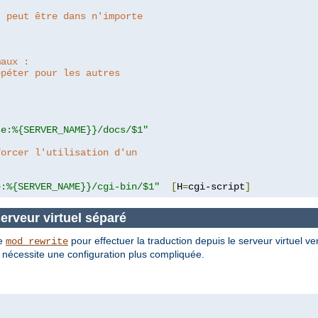
: peut être dans n'importe
maux :
épéter pour les autres
se:%{SERVER_NAME}}/docs/$1"
forcer l'utilisation d'un
e:%{SERVER_NAME}}/cgi-bin/$1"
[
H
=
cgi-script
]
serveur virtuel séparé
de
pour effectuer la traduction depuis le serveur virtuel ve
mod_rewrite
is nécessite une configuration plus compliquée.