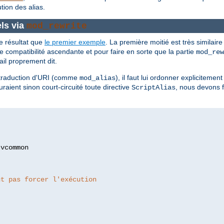
ion des alias.
ls via
mod_rewrite
e résultat que
le premier exemple
. La première moitié est très similaire
 compatibilité ascendante et pour faire en sorte que la partie
mod_rew
ail proprement dit.
 traduction d'URI (comme
), il faut lui ordonner expliciteme
mod_alias
raient sinon court-circuité toute directive
, nous devons 
ScriptAlias
:
ut pas forcer l'exécution