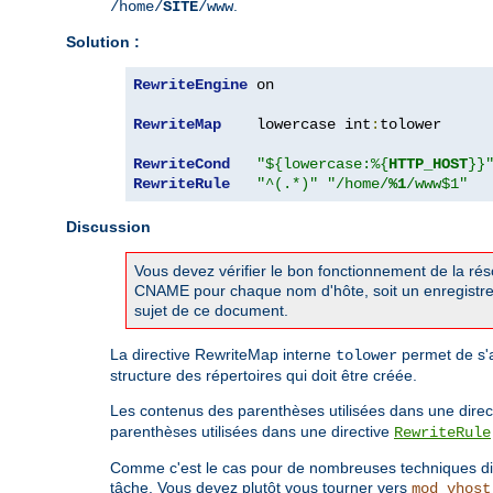
.
/home/
SITE
/www
Solution :
RewriteEngine
 on

RewriteMap
    lowercase int
:
tolower

RewriteCond
"${lowercase:%{
HTTP_HOST
}}
RewriteRule
"^(.*)"
"/home/
%1
/www$1"
Discussion
Vous devez vérifier le bon fonctionnement de la ré
CNAME pour chaque nom d'hôte, soit un enregistre
sujet de ce document.
La directive RewriteMap interne
permet de s'a
tolower
structure des répertoires qui doit être créée.
Les contenus des parenthèses utilisées dans une direc
parenthèses utilisées dans une directive
RewriteRule
Comme c'est le cas pour de nombreuses techniques dis
tâche. Vous devez plutôt vous tourner vers
mod_vhost