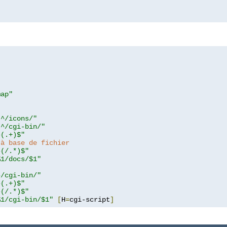
map"
!^/icons/"
!^/cgi-bin/"
^(.+)$"
 à base de fichier
^(/.*)$"
%1/docs/$1"
^/cgi-bin/"
^(.+)$"
^(/.*)$"
%1/cgi-bin/$1"
[
H
=
cgi-script
]