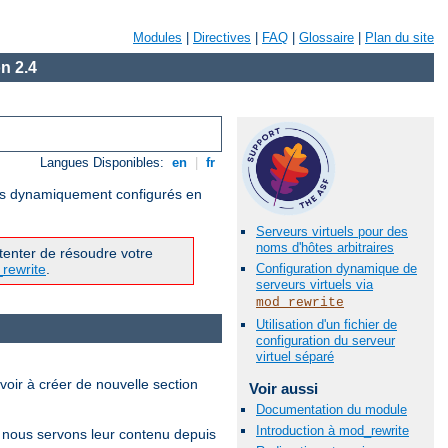
Modules
|
Directives
|
FAQ
|
Glossaire
|
Plan du site
n 2.4
Langues Disponibles:
en
|
fr
uels dynamiquement configurés en
Serveurs virtuels pour des
noms d'hôtes arbitraires
tenter de résoudre votre
_rewrite
.
Configuration dynamique de
serveurs virtuels via
mod_rewrite
Utilisation d'un fichier de
configuration du serveur
virtuel séparé
oir à créer de nouvelle section
Voir aussi
Documentation du module
Introduction à mod_rewrite
e nous servons leur contenu depuis