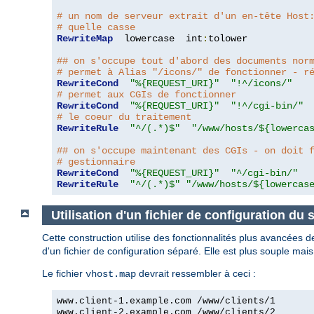
# un nom de serveur extrait d'un en-tête Host
# quelle casse
RewriteMap
  lowercase  int
:
tolower

## on s'occupe tout d'abord des documents nor
# permet à Alias "/icons/" de fonctionner - r
RewriteCond
"%{REQUEST_URI}"
"!^/icons/"
# permet aux CGIs de fonctionner
RewriteCond
"%{REQUEST_URI}"
"!^/cgi-bin/"
# le coeur du traitement
RewriteRule
"^/(.*)$"
"/www/hosts/${lowerca
## on s'occupe maintenant des CGIs - on doit 
# gestionnaire
RewriteCond
"%{REQUEST_URI}"
"^/cgi-bin/"
RewriteRule
"^/(.*)$"
"/www/hosts/${lowercas
Utilisation d'un fichier de configuration du 
Cette construction utilise des fonctionnalités plus avancées 
d'un fichier de configuration séparé. Elle est plus souple ma
Le fichier
devrait ressembler à ceci :
vhost.map
www.client-1.example.com /www/clients/1
www.client-2.example.com /www/clients/2