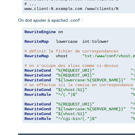
# ...
www.client-N.example.com /www/clients/N
On doit ajouter à
:
apache2.conf
RewriteEngine
 on

RewriteMap
   lowercase  int
:
tolower

# définit le fichier de correspondances
RewriteMap
   vhost      
"txt:/www/conf/vhost.
# on s'occupe des alias comme ci-dessus
RewriteCond
"%{REQUEST_URI}"
"
RewriteCond
"%{REQUEST_URI}"
"
RewriteCond
"${lowercase:%{SERVER_NAME}}"
"
# on effectue ici la remise en correspondance
RewriteCond
"${vhost:%1}"
"
RewriteRule
"^/(.*)$"
"
RewriteCond
"%{REQUEST_URI}"
"
RewriteCond
"${lowercase:%{SERVER_NAME}}"
"
RewriteCond
"${vhost:%1}"
"
RewriteRule
"^/cgi-bin/(.*)$"
"