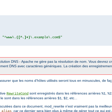
"
"^www\.
([^.]+)
\.example\.com$"
solution DNS - Apache ne gère pas la résolution de nom. Vous devrez c
ment DNS avec caractères génériques. La création des enregistremen
ssurer que les noms d'hôtes utilisés seront tous en minuscules, de faç
tive
sont enregistrés dans les références arrières
,
RewriteCond
%1
%2
le sont dans les références arrières
,
, etc...
$1
$2
cutées dans ce document, mod_rewrite n'est vraiment pas la meilleur
, car ce dernier sera bien plus à même de gérer tout ce qui est
_alias