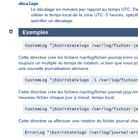
décalage
Le décalage en minutes par rapport au temps UTC. Par 
utiliser le temps local de la zone UTC -5 heures, spéci
spécifier un décalage.
Exemples
CustomLog "|bin/rotatelogs /var/log/fichier-j
Cette directive crée les fichiers /var/log/fichier-journal.nn
toujours un multiple du temps de rotation, si bien que vous po
une nouvelle journalisation démarre.
CustomLog "|bin/rotatelogs -l /var/log/fichie
Cette directive crée les fichiers /var/log/fichier-journal.yyy
nouveau fichier chaque jour à minuit, temps local.
CustomLog "|bin/rotatelogs /var/log/fichier-j
Cette directive va effectuer une rotation du fichier journal cha
ErrorLog "|bin/rotatelogs /var/log/journal-er