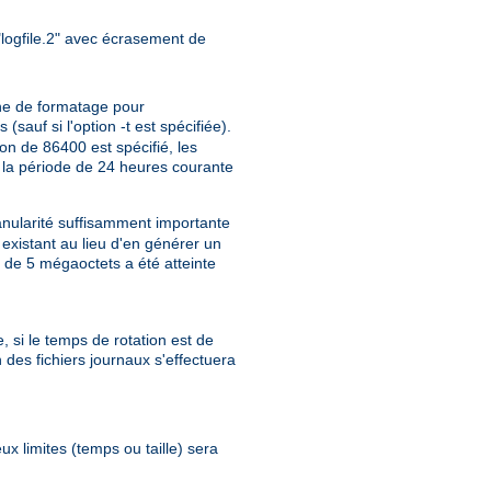
, "logfile.2" avec écrasement de
îne de formatage pour
auf si l'option -t est spécifiée).
on de 86400 est spécifié, les
 la période de 24 heures courante
anularité suffisamment importante
 existant au lieu d'en générer un
e de 5 mégaoctets a été atteinte
, si le temps de rotation est de
 des fichiers journaux s'effectuera
eux limites (temps ou taille) sera