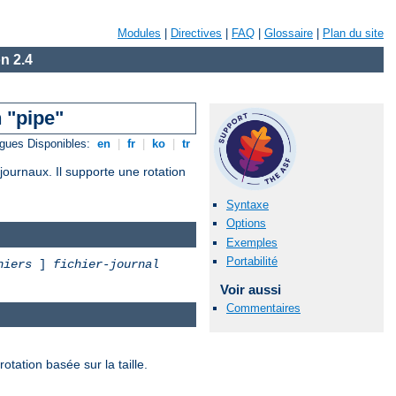
Modules
|
Directives
|
FAQ
|
Glossaire
|
Plan du site
n 2.4
 "pipe"
gues Disponibles:
en
|
fr
|
ko
|
tr
journaux. Il supporte une rotation
Syntaxe
Options
Exemples
Portabilité
hiers
]
fichier-journal
Voir aussi
Commentaires
otation basée sur la taille.