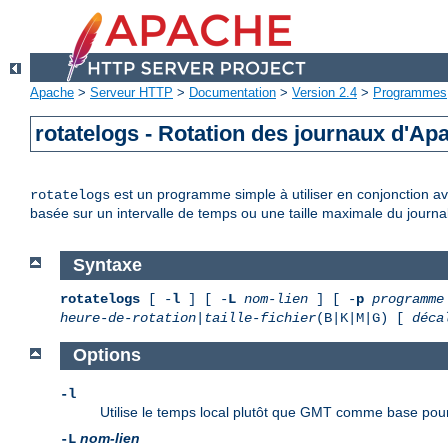
Apache
>
Serveur HTTP
>
Documentation
>
Version 2.4
>
Programmes
rotatelogs - Rotation des journaux d'Ap
est un programme simple à utiliser en conjonction ave
rotatelogs
basée sur un intervalle de temps ou une taille maximale du journal
Syntaxe
rotatelogs
[ -
l
] [ -
L
nom-lien
] [ -
p
programme
heure-de-rotation
|
taille-fichier
(B|K|M|G) [
déca
Options
-l
Utilise le temps local plutôt que GMT comme base pour
nom-lien
-L