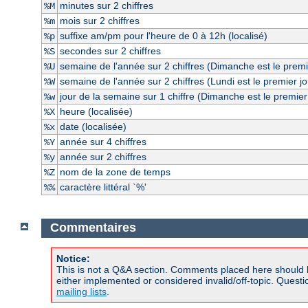
minutes sur 2 chiffres
%M
mois sur 2 chiffres
%m
suffixe am/pm pour l'heure de 0 à 12h (localisé)
%p
secondes sur 2 chiffres
%S
semaine de l'année sur 2 chiffres (Dimanche est le premi
%U
semaine de l'année sur 2 chiffres (Lundi est le premier j
%W
jour de la semaine sur 1 chiffre (Dimanche est le premier
%w
heure (localisée)
%X
date (localisée)
%x
année sur 4 chiffres
%Y
année sur 2 chiffres
%y
nom de la zone de temps
%Z
caractère littéral `%'
%%
Commentaires
Notice:
This is not a Q&A section. Comments placed here should 
either implemented or considered invalid/off-topic. Ques
mailing lists
.