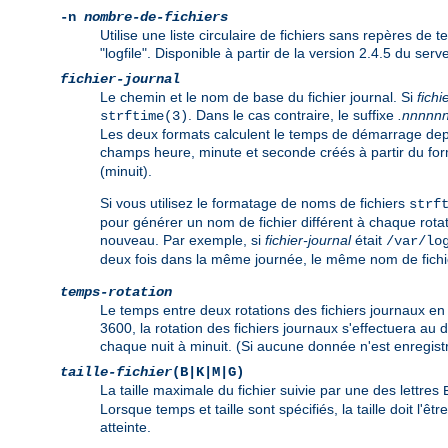
-n
nombre-de-fichiers
Utilise une liste circulaire de fichiers sans repères de t
"logfile". Disponible à partir de la version 2.4.5 du se
fichier-journal
Le chemin et le nom de base du fichier journal. Si
fichi
. Dans le cas contraire, le suffixe
.nnnnn
strftime(3)
Les deux formats calculent le temps de démarrage depui
champs heure, minute et seconde créés à partir du fo
(minuit).
Si vous utilisez le formatage de noms de fichiers
strf
pour générer un nom de fichier différent à chaque rotati
nouveau. Par exemple, si
fichier-journal
était
/var/lo
deux fois dans la même journée, le même nom de fichier 
temps-rotation
Le temps entre deux rotations des fichiers journaux en 
3600, la rotation des fichiers journaux s'effectuera au 
chaque nuit à minuit. (Si aucune donnée n'est enregistr
taille-fichier
(B|K|M|G)
La taille maximale du fichier suivie par une des lettres
Lorsque temps et taille sont spécifiés, la taille doit l'ê
atteinte.