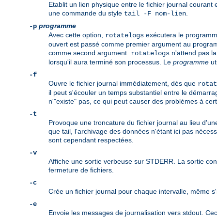
Etablit un lien physique entre le fichier journal courant
une commande du style
.
tail -F nom-lien
programme
-p
Avec cette option,
exécutera le program
rotatelogs
ouvert est passé comme premier argument au programme.
comme second argument.
n'attend pas la
rotatelogs
lorsqu'il aura terminé son processus. Le
programme
ut
-f
Ouvre le fichier journal immédiatement, dès que
rotat
il peut s'écouler un temps substantiel entre le démarra
n'"existe" pas, ce qui peut causer des problèmes à certa
-t
Provoque une troncature du fichier journal au lieu d'un
que tail, l'archivage des données n'étant ici pas néces
sont cependant respectées.
-v
Affiche une sortie verbeuse sur STDERR. La sortie contie
fermeture de fichiers.
-c
Crée un fichier journal pour chaque intervalle, même s'i
-e
Envoie les messages de journalisation vers stdout. Ceci