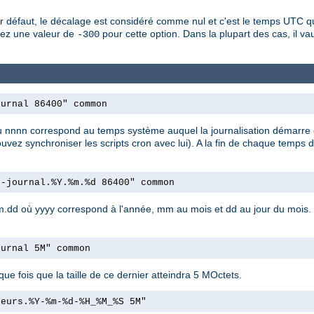
défaut, le décalage est considéré comme nul et c'est le temps UTC qui
fiez une valeur de
pour cette option. Dans la plupart des cas, il vau
-300
ournal 86400" common
nn où nnnn correspond au temps système auquel la journalisation démarre
uvez synchroniser les scripts cron avec lui). A la fin de chaque temps d
r-journal.%Y.%m.%d 86400" common
y.mm.dd où yyyy correspond à l'année, mm au mois et dd au jour du mois.
ournal 5M" common
que fois que la taille de ce dernier atteindra 5 MOctets.
reurs.%Y-%m-%d-%H_%M_%S 5M"