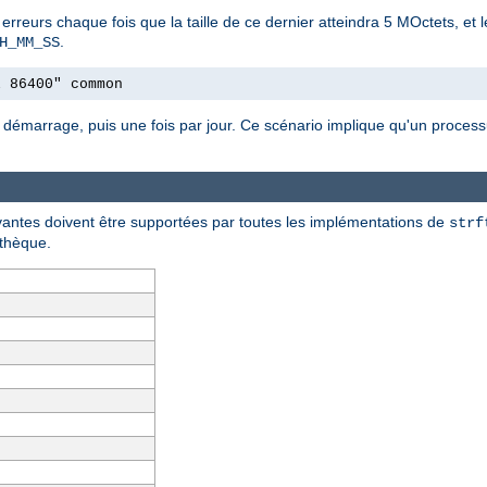
s erreurs chaque fois que la taille de ce dernier atteindra 5 MOctets, et 
.
H_MM_SS
l 86400" common
 démarrage, puis une fois par jour. Ce scénario implique qu'un processus
ivantes doivent être supportées par toutes les implémentations de
strf
othèque.