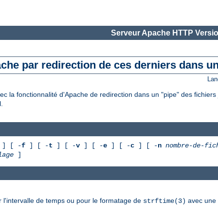
Serveur Apache HTTP Versio
ache par redirection de ces derniers dans un
Lan
c la fonctionnalité d'Apache de redirection dans un "pipe" des fichiers 
.
] [ -
f
] [ -
t
] [ -
v
] [ -
e
] [ -
c
] [ -
n
nombre-de-fic
lage
]
 l'intervalle de temps ou pour le formatage de
avec une r
strftime(3)