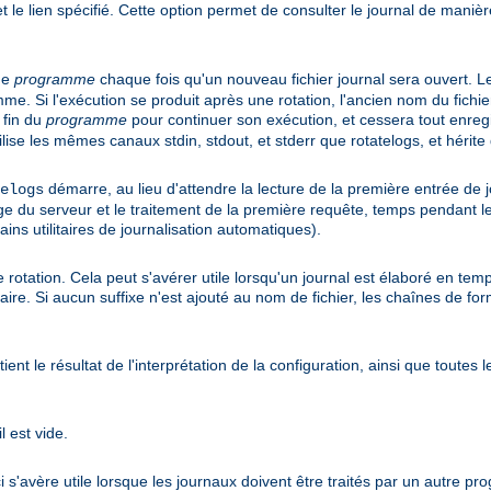
 et le lien spécifié. Cette option permet de consulter le journal de maniè
me
programme
chaque fois qu'un nouveau fichier journal sera ouvert. L
 Si l'exécution se produit après une rotation, l'ancien nom du fichi
 fin du
programme
pour continuer son exécution, et cessera tout enreg
ilise les mêmes canaux stdin, stdout, et stderr que rotatelogs, et héri
démarre, au lieu d'attendre la lecture de la première entrée de j
elogs
ge du serveur et le traitement de la première requête, temps pendant leq
ins utilitaires de journalisation automatiques).
e rotation. Cela peut s'avérer utile lorsqu'un journal est élaboré en t
saire. Si aucun suffixe n'est ajouté au nom de fichier, les chaînes de f
nt le résultat de l'interprétation de la configuration, ainsi que toutes 
l est vide.
 s'avère utile lorsque les journaux doivent être traités par un autre p