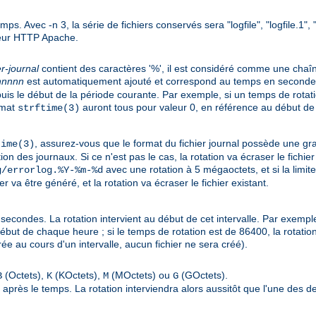
emps. Avec -n 3, la série de fichiers conservés sera "logfile", "logfile.1"
rveur HTTP Apache.
er-journal
contient des caractères '%', il est considéré comme une cha
nnnnn
est automatiquement ajouté et correspond au temps en secondes (s
s le début de la période courante. Par exemple, si un temps de rotati
rmat
auront tous pour valeur 0, en référence au début de
strftime(3)
, assurez-vous que le format du fichier journal possède une gr
time(3)
on des journaux. Si ce n'est pas le cas, la rotation va écraser le fichier
avec une rotation à 5 mégaoctets, et si la limit
g/errorlog.%Y-%m-%d
va être généré, et la rotation va écraser le fichier existant.
secondes. La rotation intervient au début de cet intervalle. Par exemple
début de chaque heure ; si le temps de rotation est de 86400, la rotation
ée au cours d'un intervalle, aucun fichier ne sera créé).
(Octets),
(KOctets),
(MOctets) ou
(GOctets).
B
K
M
G
tre après le temps. La rotation interviendra alors aussitôt que l'une des d