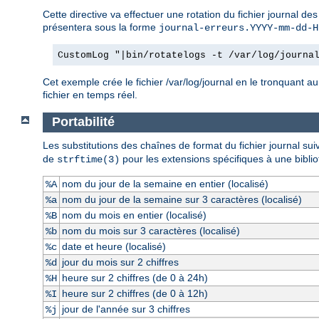
Cette directive va effectuer une rotation du fichier journal de
présentera sous la forme
journal-erreurs.YYYY-mm-dd-H
CustomLog "|bin/rotatelogs -t /var/log/journa
Cet exemple crée le fichier /var/log/journal en le tronquant au
fichier en temps réel.
Portabilité
Les substitutions des chaînes de format du fichier journal su
de
pour les extensions spécifiques à une bibli
strftime(3)
nom du jour de la semaine en entier (localisé)
%A
nom du jour de la semaine sur 3 caractères (localisé)
%a
nom du mois en entier (localisé)
%B
nom du mois sur 3 caractères (localisé)
%b
date et heure (localisé)
%c
jour du mois sur 2 chiffres
%d
heure sur 2 chiffres (de 0 à 24h)
%H
heure sur 2 chiffres (de 0 à 12h)
%I
jour de l'année sur 3 chiffres
%j