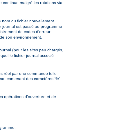
re continue malgré les rotations via
e nom du fichier nouvellement
er journal est passé au programme
istrement de codes d'erreur
te de son environnement.
ournal (pour les sites peu chargés,
uel le fichier journal associé
emps réel par une commande telle
ormat contenant des caractères '%'
les opérations d'ouverture et de
rogramme.