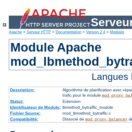
Serveu
Apache
>
Serveur HTTP
>
Documentation
>
Version 2.4
>
Modules
Module Apache
mod_lbmethod_bytra
Langues 
Description:
Algorithme de planification avec répa
trafic pour le module
mod_proxy_ba
Statut:
Extension
Identificateur de Module:
lbmethod_bytraffic_module
Fichier Source:
mod_lbmethod_bytraffic.c
Compatibilité:
Dissocié de
de
mod_proxy_balancer